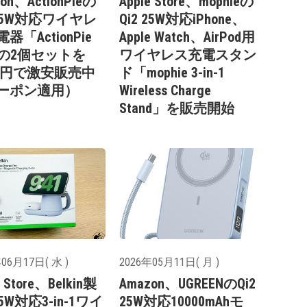
on、ActionPieの
Apple Store、mophieの
 25W対応ワイヤレ
Qi2 25W対応iPhone、
器「ActionPie
Apple Watch、AirPod用
」の2個セットを
ワイヤレス充電スタン
499円で激安販売中
ド「mophie 3-in-1
ーポン適用）
Wireless Charge
Stand」を販売開始
06月17日( 水 )
2026年05月11日( 月 )
e Store、Belkin製
Amazon、UGREENのQi2
 25W対応3-in-1ワイ
25W対応10000mAhモ