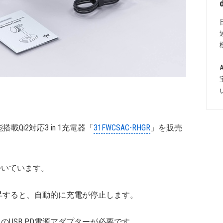
載Qi2対応3 in 1充電器「
31FWCSAC-RHGR
」を販売
がついています。
で上昇すると、自動的に充電が停止します。
のUSB PD電源アダプターが必要です。