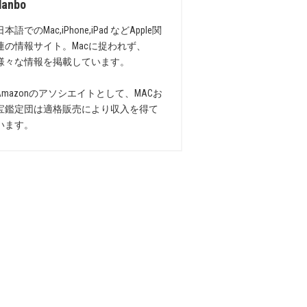
danbo
日本語でのMac,iPhone,iPad などApple関
連の情報サイト。Macに捉われず、
様々な情報を掲載しています。
Amazonのアソシエイトとして、MACお
宝鑑定団は適格販売により収入を得て
います。