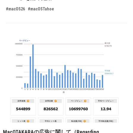
#macOS26
#macOSTahoe
MacOTAKARAの広告に関して（Regarding