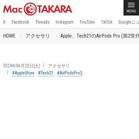
MENU
X
Facebook
Threads
Instagram
YouTube
TikTok
Google
HOME
アクセサリ
Apple、Tech21のAirPods Pro (第
2024年06月22日(土)
アクセサリ
#AppleStore
#Tech21
#AirPodsPro2