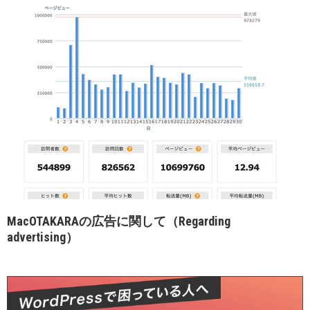
MacOTAKARAの広告に関して（Regarding
advertising）