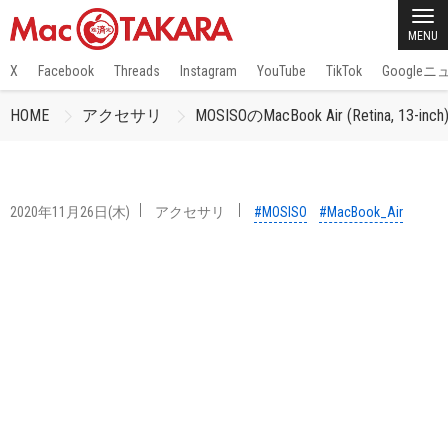
MENU
X
Facebook
Threads
Instagram
YouTube
TikTok
Google
HOME
アクセサリ
MOSISOのMacBook Air (Retina, 
2020年11月26日(木)
アクセサリ
#MOSISO
#MacBook_Air