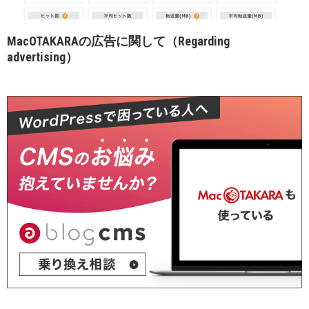
MacOTAKARAの広告に関して（Regarding
advertising）