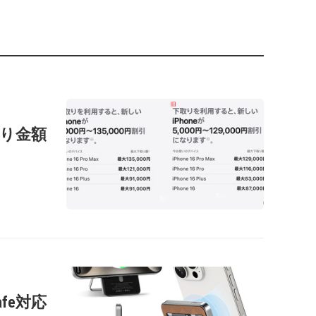
の下取り金額
afe対応