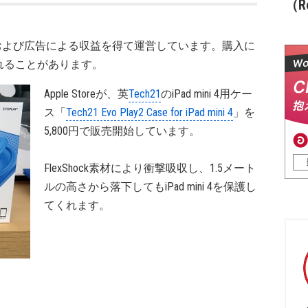
（Re
および広告による収益を得て運営しています。購入に
れることがあります。
Apple Storeが、英
Tech21
のiPad mini 4用ケー
ス「
Tech21 Evo Play2 Case for iPad mini 4
」を
5,800円で販売開始しています。
FlexShock素材により衝撃吸収し、1.5メート
ルの高さから落下してもiPad mini 4を保護し
てくれます。