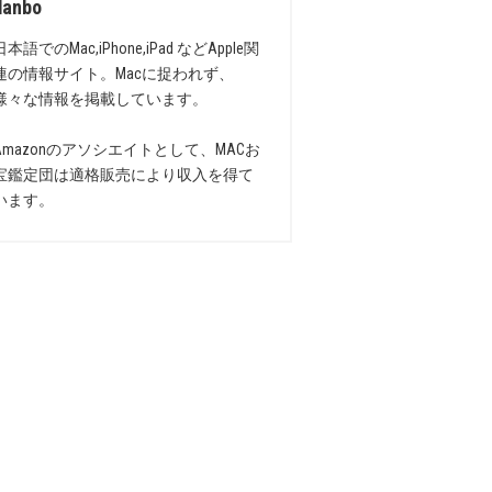
danbo
日本語でのMac,iPhone,iPad などApple関
連の情報サイト。Macに捉われず、
様々な情報を掲載しています。
Amazonのアソシエイトとして、MACお
宝鑑定団は適格販売により収入を得て
います。