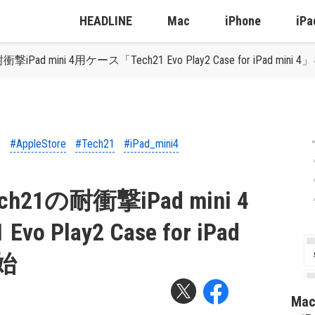
HEADLINE
Mac
iPhone
iPa
衝撃iPad mini 4用ケース「Tech21 Evo Play2 Case for iPad min
#AppleStore
#Tech21
#iPad_mini4
ech21の耐衝撃iPad mini 4
 Play2 Case for iPad
始
Ma