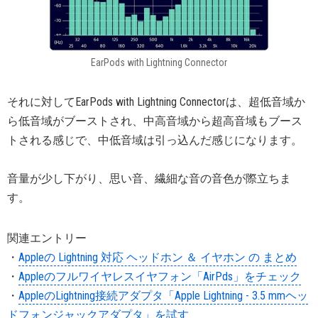
EarPods with Lightning Connector
それに対してEarPods with Lightning Connectorは、超低音域か
ら低音域がブーストされ、中高音域から超高音域もブース
トされる感じで、中低音域は引っ込んだ感じになります。
音量が少し下がり、思い音、繊細な音の音色が際立ちま
す。
関連エントリー
・
Appleの Lightning 対応 ヘッドホン ＆ イヤホン の まとめ
・
Appleのフルワイヤレスイヤフォン「AirPds」をチェック
・
AppleのLightning接続アダプタ「Apple Lightning - 3.5 mmヘッ
ドフォンジャックアダプタ」を試す