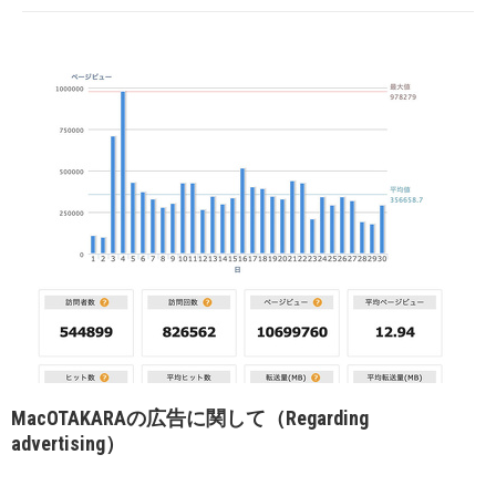
MacOTAKARAの広告に関して（Regarding
advertising）