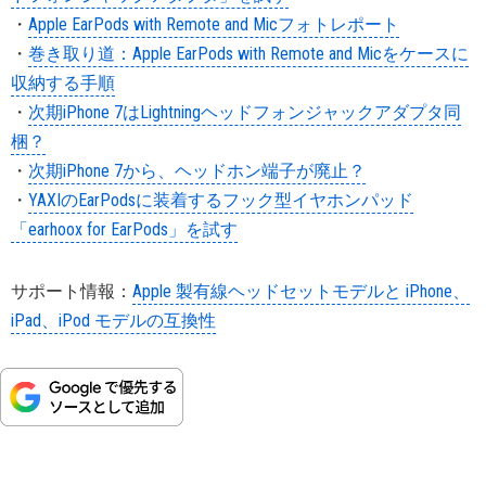
・
Apple EarPods with Remote and Micフォトレポート
・
巻き取り道：Apple EarPods with Remote and Micをケースに
収納する手順
・
次期iPhone 7はLightningヘッドフォンジャックアダプタ同
梱？
・
次期iPhone 7から、ヘッドホン端子が廃止？
・
YAXIのEarPodsに装着するフック型イヤホンパッド
「earhoox for EarPods」を試す
サポート情報：
Apple 製有線ヘッドセットモデルと iPhone、
iPad、iPod モデルの互換性