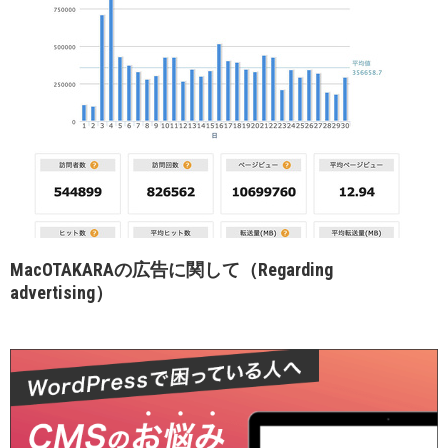
MacOTAKARAの広告に関して（Regarding
advertising）