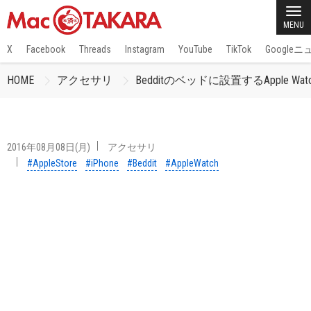
MENU
X
Facebook
Threads
Instagram
YouTube
TikTok
Google
HOME
アクセサリ
Bedditのベッドに設置するApple W
2016年08月08日(月)
アクセサリ
#AppleStore
#iPhone
#Beddit
#AppleWatch