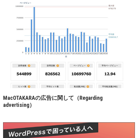
MacOTAKARAの広告に関して（Regarding
advertising）