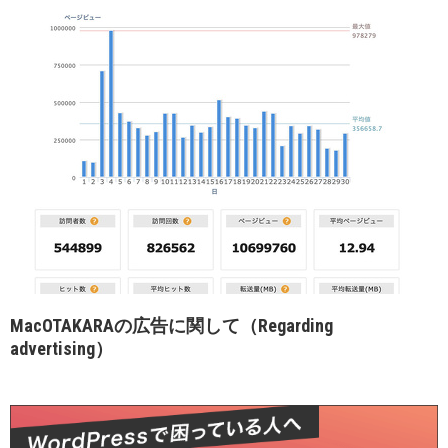
MacOTAKARAの広告に関して（Regarding
advertising）