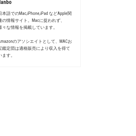
danbo
日本語でのMac,iPhone,iPad などApple関
連の情報サイト。Macに捉われず、
様々な情報を掲載しています。
Amazonのアソシエイトとして、MACお
宝鑑定団は適格販売により収入を得て
います。