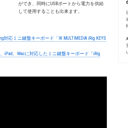
ができ、同時にUSBポートから電力を供給
して使用することも出来ます。
ghtning対応ミニ鍵盤キーボード「IK MULTIMEDIA iRig KEYS
のiPhone、iPad、Macに対応したミニ鍵盤キーボード「iRig