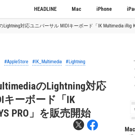
HEADLINE
Mac
iPhone
iPa
mediaのLightning対応ユニバーサル MIDIキーボード「IK Multimedia i
#AppleStore
#IK_Multimedia
#Lightning
MultimediaのLightning対応
DIキーボード「IK
g KEYS PRO」を販売開始
Ma