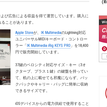
（Re
および広告による収益を得て運営しています。購入に
れることがあります。
Apple Store
が、
IK Multimedia
のLightning対応
ユニバーサルMIDIキーボード・コントロー
ラー「
IK Multimedia iRig KEYS PRO
」を18,400
円で販売開始しています。
37鍵のベロシティ対応サイズ・キー（3オ
クターブ、プラス１鍵）の鍵盤を持ってい
て、机の上に載せても邪魔にならず、バッ
クパックやキャリー・バッグに簡単に収納
できるサイズです。
iOSデバイスからの電力供給で使用すること