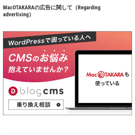
MacOTAKARAの広告に関して（Regarding
advertising）