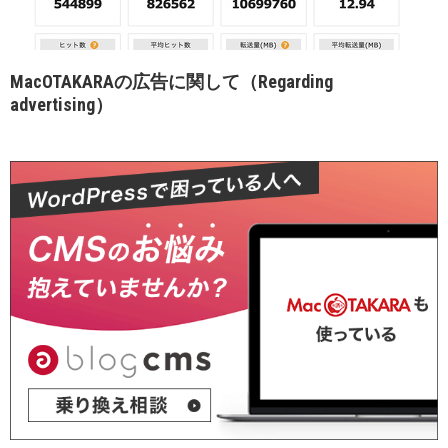
MacOTAKARAの広告に関して（Regarding
advertising）