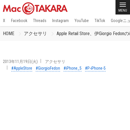
MENU
X
Facebook
Threads
Instagram
YouTube
TikTok
Google
HOME
アクセサリ
Apple Retail Store、伊Giorg
2013年11月19日(火)
アクセサリ
#AppleStore
#GiorgioFedon
#iPhone_5
#P-iPhone-5