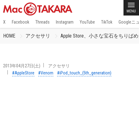
MENU
X
Facebook
Threads
Instagram
YouTube
TikTok
Google
HOME
アクセサリ
Apple Store、小さな宝石をちりばめた、Ven
2013年04月27日(土)
アクセサリ
#AppleStore
#Venom
#iPod_touch_(5th_generation)