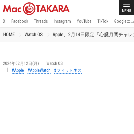
MENU
X
Facebook
Threads
Instagram
YouTube
TikTok
Google
HOME
Watch OS
Apple、2月14日限定「心臓月間チャ
2024年02月12日(月)
Watch OS
#Apple
#AppleWatch
#フィットネス