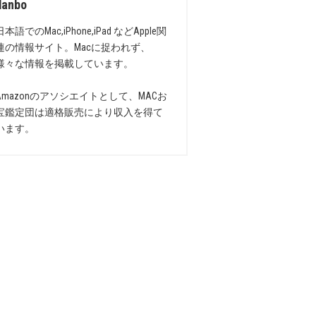
danbo
日本語でのMac,iPhone,iPad などApple関
連の情報サイト。Macに捉われず、
様々な情報を掲載しています。
Amazonのアソシエイトとして、MACお
宝鑑定団は適格販売により収入を得て
います。