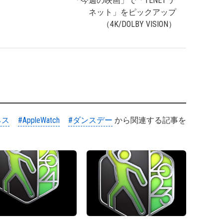
「今週の映画」で「TENET テ
ネット」をピックアップ
（4K/DOLBY VISION）
ネス
#AppleWatch
#ダンスデー
から関連する記事を