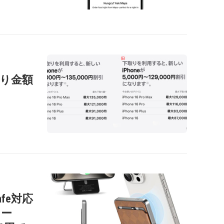
の下取り金額
afe対応
リー