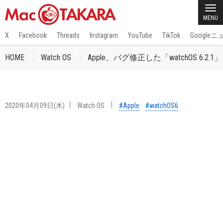
MENU
X
Facebook
Threads
Instagram
YouTube
TikTok
Google
HOME
Watch OS
Apple、バグ修正した「watchOS 6.2
2020年04月09日(木)
Watch OS
#Apple
#watchOS6