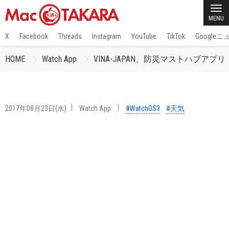
MENU
X
Facebook
Threads
Instagram
YouTube
TikTok
Google
HOME
Watch App
VINA-JAPAN、防災マストハブアプリ「地
2017年08月23日(水)
Watch App
#WatchOS3
#天気