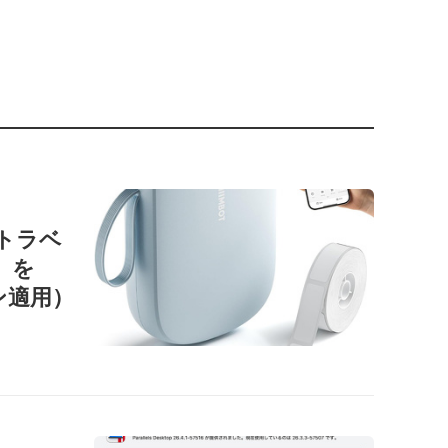
ートラベ
1」を
ン適用）