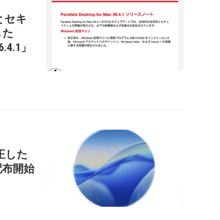
性とセキ
した
26.4.1」
正した
」を配布開始