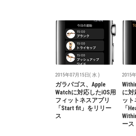
2015年07月15日( 水 )
2015年
ガラパゴス、Apple
With
Watchに対応したiOS用
に対
フィットネスアプリ
ット
「Start fit」をリリー
「Hea
ス
With
ース