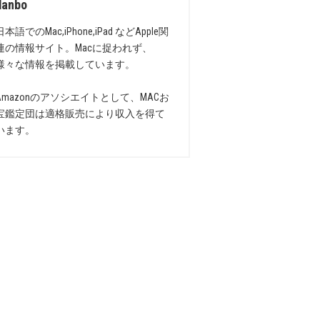
danbo
日本語でのMac,iPhone,iPad などApple関
連の情報サイト。Macに捉われず、
様々な情報を掲載しています。
Amazonのアソシエイトとして、MACお
宝鑑定団は適格販売により収入を得て
います。