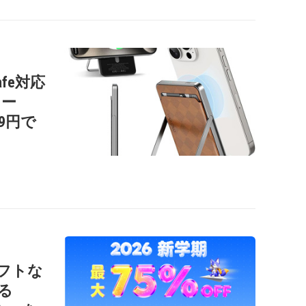
afe対応
リー
99円で
ソフトな
る