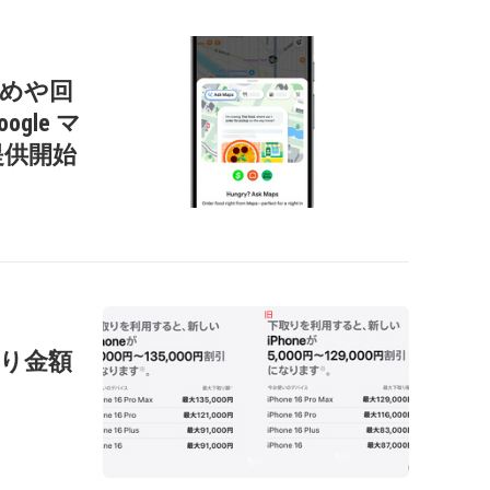
すすめや回
gle マ
提供開始
の下取り金額