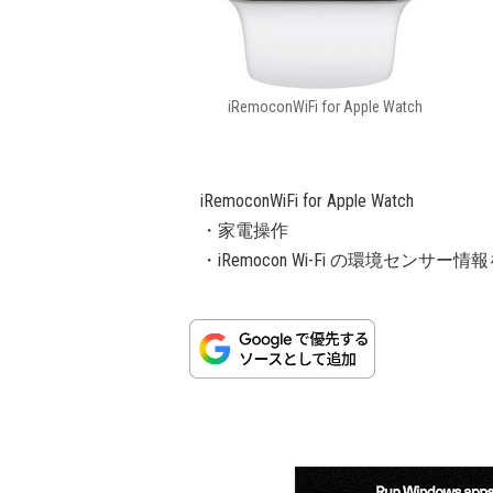
iRemoconWiFi for Apple Watch
iRemoconWiFi for Apple Watch
・家電操作
・iRemocon Wi-Fi の環境センサー情