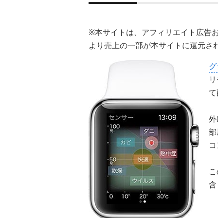
※本サイトは、アフィリエイト広告
より売上の一部が本サイトに還元さ
グ
リ
て
外
部
コ
こ
含