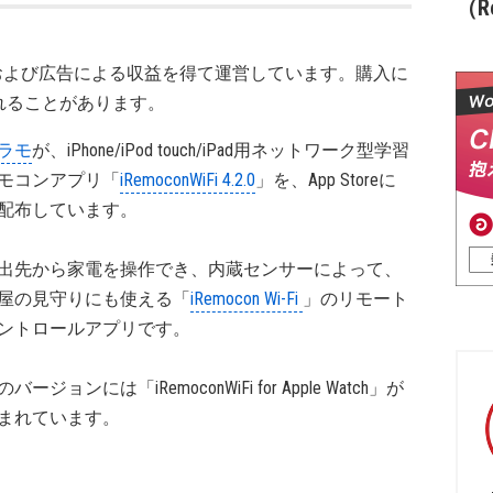
（Re
および広告による収益を得て運営しています。購入に
れることがあります。
ラモ
が、iPhone/iPod touch/iPad用ネットワーク型学習
モコンアプリ「
iRemoconWiFi 4.2.0
」を、App Storeに
配布しています。
出先から家電を操作でき、内蔵センサーによって、
屋の見守りにも使える「
iRemocon Wi-Fi
」のリモート
ントロールアプリです。
のバージョンには「iRemoconWiFi for Apple Watch」が
まれています。