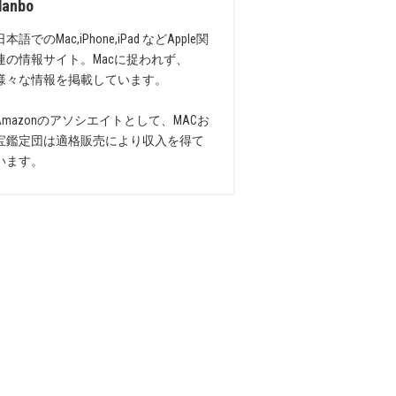
danbo
日本語でのMac,iPhone,iPad などApple関
連の情報サイト。Macに捉われず、
様々な情報を掲載しています。
Amazonのアソシエイトとして、MACお
宝鑑定団は適格販売により収入を得て
います。