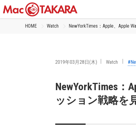
HOME
Watch
NewYorkTimes：Apple、Ap
2019年03月28日(木)
Watch
#Ne
NewYorkTimes：A
ッション戦略を