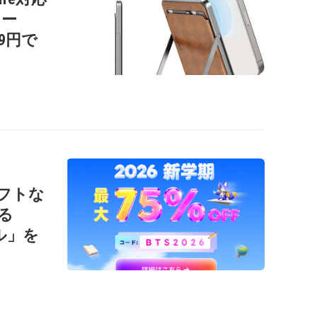
リー
99円で
ソフトな
る
ール」を