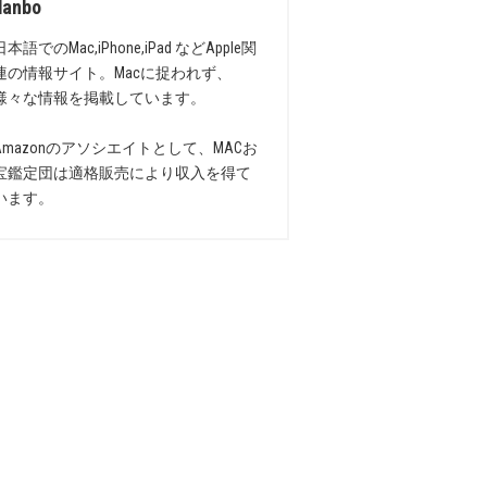
danbo
日本語でのMac,iPhone,iPad などApple関
連の情報サイト。Macに捉われず、
様々な情報を掲載しています。
Amazonのアソシエイトとして、MACお
宝鑑定団は適格販売により収入を得て
います。