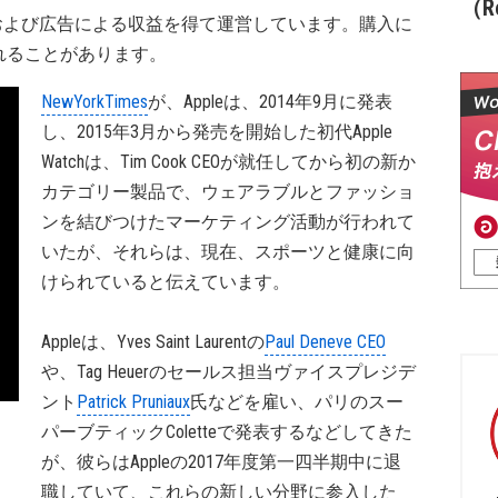
（Re
および広告による収益を得て運営しています。購入に
れることがあります。
NewYorkTimes
が、Appleは、2014年9月に発表
し、2015年3月から発売を開始した初代Apple
Watchは、Tim Cook CEOが就任してから初の新か
カテゴリー製品で、ウェアラブルとファッショ
ンを結びつけたマーケティング活動が行われて
いたが、それらは、現在、スポーツと健康に向
けられていると伝えています。
Appleは、Yves Saint Laurentの
Paul Deneve CEO
や、Tag Heuerのセールス担当ヴァイスプレジデ
ント
Patrick Pruniaux
氏などを雇い、パリのスー
パーブティックColetteで発表するなどしてきた
が、彼らはAppleの2017年度第一四半期中に退
職していて、これらの新しい分野に参入した