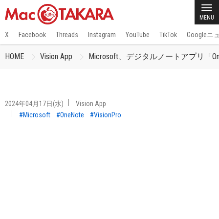
MENU
X
Facebook
Threads
Instagram
YouTube
TikTok
Google
HOME
Vision App
Microsoft、デジタルノートアプリ「OneN
2024年04月17日(水)
Vision App
#Microsoft
#OneNote
#VisionPro