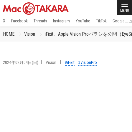
MENU
X
Facebook
Threads
Instagram
YouTube
TikTok
Google
HOME
Vision
iFixit、Apple Vision Proバラシを公開（
2024年02月04日(日)
Vision
#iFixit
#VisionPro