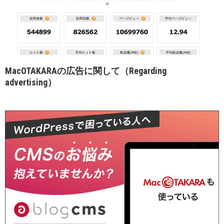
MacOTAKARAの広告に関して（Regarding
advertising）