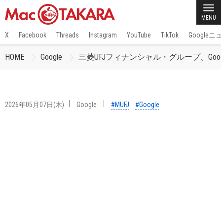
MENU
X
Facebook
Threads
Instagram
YouTube
TikTok
Google
HOME
Google
三菱UFJフィナンシャル・グループ、Goo
2026年05月07日(木)
Google
#MUFJ
#Google