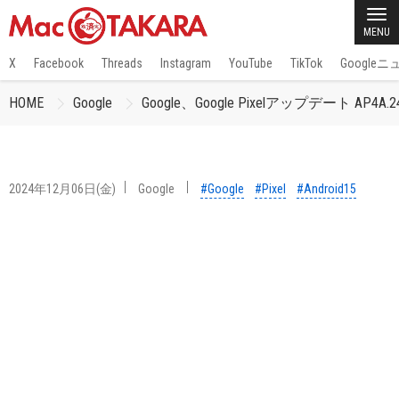
MENU
X
Facebook
Threads
Instagram
YouTube
TikTok
Google
HOME
Google
Google、Google Pixelアップデート AP4A.
2024年12月06日(金)
Google
#Google
#Pixel
#Android15