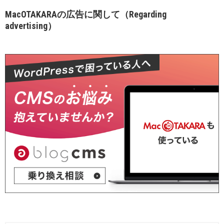
MacOTAKARAの広告に関して（Regarding
advertising）