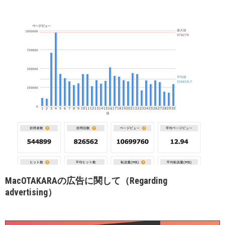
MacOTAKARAの広告に関して（Regarding
advertising）