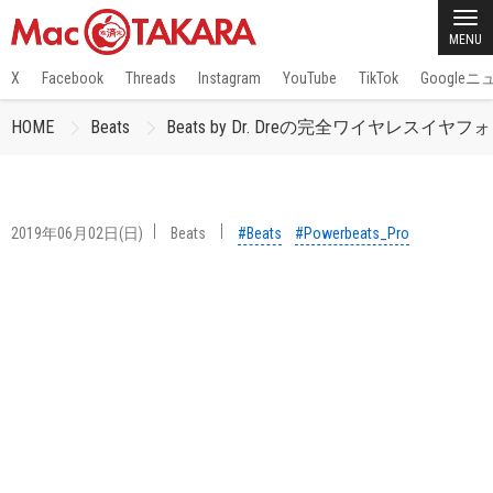
MENU
X
Facebook
Threads
Instagram
YouTube
TikTok
Google
HOME
Beats
Beats by Dr. Dreの完全ワイヤレスイヤフォ
2019年06月02日(日)
Beats
#Beats
#Powerbeats_Pro