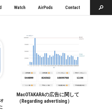
d
Watch
AirPods
Contact
MacOTAKARAの広告に関して
フォ
（Regarding advertising）
た