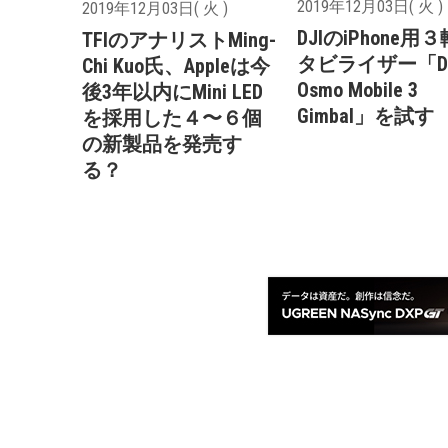
2019年12月03日( 火 )
2019年12月03日( 火 )
DJIのiPhone用
TFIのアナリストMing-
タビライザー「DJ
Chi Kuo氏、Appleは今
Osmo Mobile 3
後3年以内にMini LED
Gimbal」を試す
を採用した４〜６個
の新製品を発売す
る？