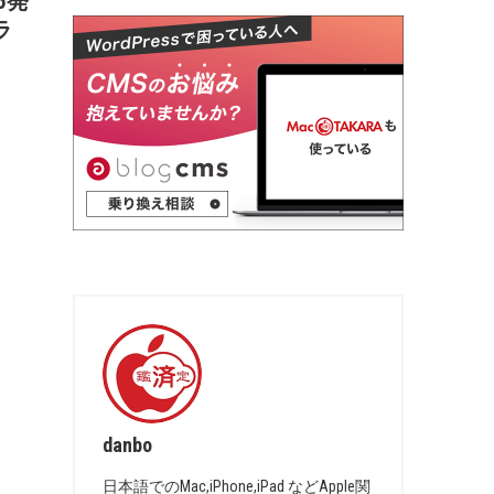
 5発
ラ
danbo
日本語でのMac,iPhone,iPad などApple関