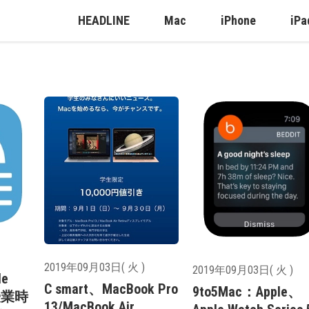
HEADLINE
Mac
iPhone
iPa
2019年09月03日( 火 )
2019年09月03日( 火 )
le
C smart、MacBook Pro
9to5Mac：Apple、
授業時
13/MacBook Air