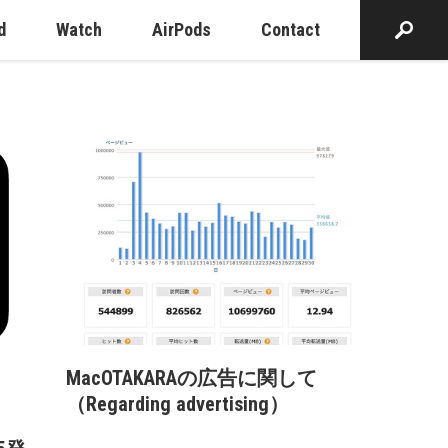
d
Watch
AirPods
Contact
MacOTAKARAの広告に関して
（Regarding advertising）