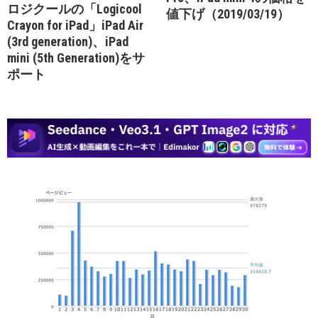
ロジクールの「Logicool
値下げ（2019/03/19）
Crayon for iPad」iPad Air
(3rd generation)、iPad
mini (5th Generation)をサ
ポート