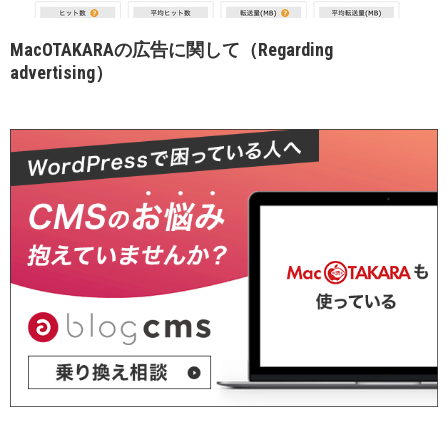
MacOTAKARAの広告に関して（Regarding
advertising）