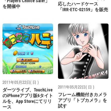
「Players Choice Sale!」
応したハードケース
を開催中
「IRR-ETC-02159」を販売
2011年05月22日( 日 )
2011年05月22日( 日 )
ダーツライブ、TouchLive
フレーム機能付きカメラ
のiPhoneアプリ版6タイト
アプリ「トブカメラ」を
ルを、App Storeにてリリ
試す
ース