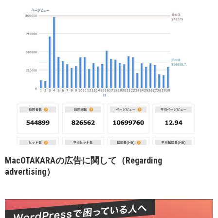
MacOTAKARAの広告に関して（Regarding
advertising）