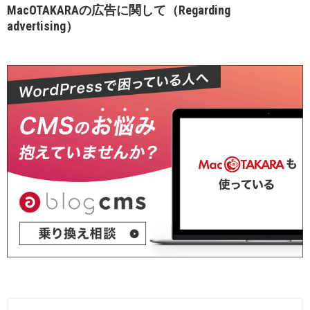
MacOTAKARAの広告に関して（Regarding
advertising）