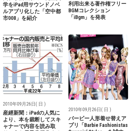
利用出来る著作権フリー
学をiPad用サウンドノベ
BGMコレクション
ルアプリ化した「空中都
「iBgm」を発表
市008」を紹介
2010年09月26日( 日 )
2010年09月26日( 日 )
産經新聞：iPadの人気に
バービー人形着せ替えア
より、本を裁断してスキ
プリ「Barbie Fashionistas
ャナーで内容を読み取