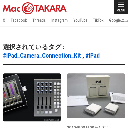
MENU
X
Facebook
Threads
Instagram
YouTube
TikTok
Google
選択されているタグ :
#iPad_Camera_Connection_Kit
,
#iPad
2010年09月09日( 木 )