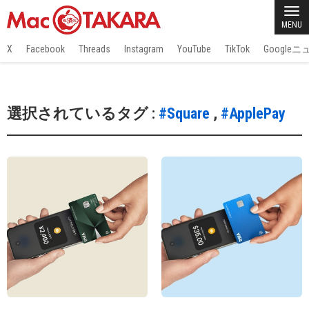
MENU
X
Facebook
Threads
Instagram
YouTube
TikTok
Google
選択されているタグ :
#Square
,
#ApplePay