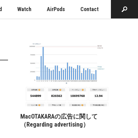
d
Watch
AirPods
Contact
MacOTAKARAの広告に関して
（Regarding advertising）