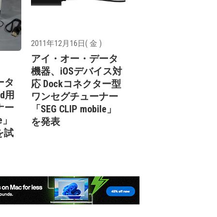
2011年12月16日( 金 )
アイ・オー・データ
機器、iOSデバイス対
ータ
応 Dockコネクター型
ad用
ワンセグチューナー
ナー
「SEG CLIP mobile」
le」
を発表
）を試