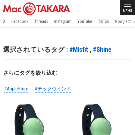
MENU
X
Facebook
Threads
Instagram
YouTube
TikTok
Google
選択されているタグ :
#Misfit
,
#Shine
さらにタグを絞り込む
#AppleStore
#テックウインド