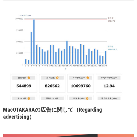
MacOTAKARAの広告に関して（Regarding
advertising）