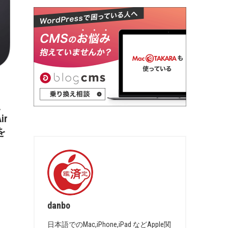
e、
ir
を
danbo
日本語でのMac,iPhone,iPad などApple関