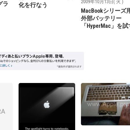
2009年10月13日( 火 )
グラ
化を行なう
MacBookシリーズ
外部バッテリー
「HyperMac」を試