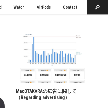
d
Watch
AirPods
Contact
MacOTAKARAの広告に関して
（Regarding advertising）