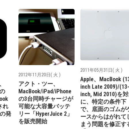
2011年05月31日( 火 )
2012年11月20日( 火 )
Apple、MacBook (1
e、
アクト・ツー、
inch Late 2009)/(13
lの
MacBook/iPad/iPhone
inch, Mid 2010)を
ook
の3台同時チャージが
に、特定の条件下
され
可能な大容量バッテ
で、底面のゴムが
期の発
リー「HyperJuice 2」
ースからはがれて
を販売開始
まう問題を修正す