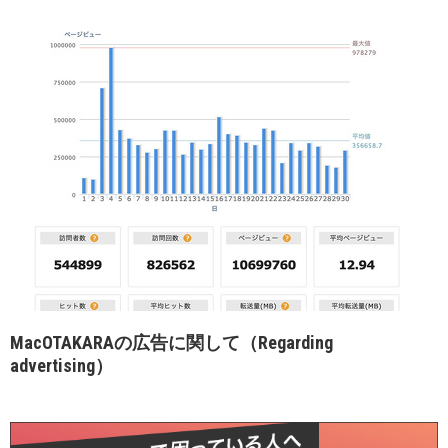
MacOTAKARAの広告に関して（Regarding
advertising）