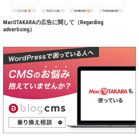
MacOTAKARAの広告に関して（Regarding
advertising）