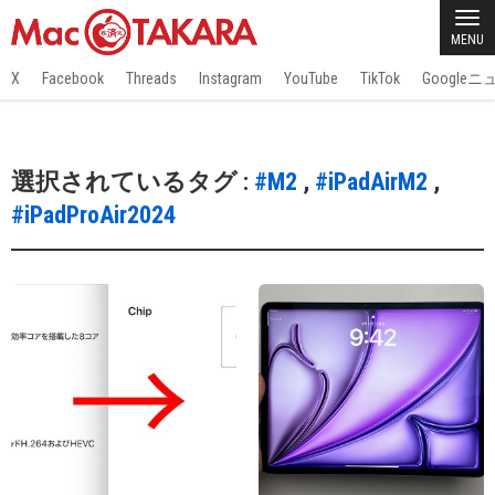
MENU
X
Facebook
Threads
Instagram
YouTube
TikTok
Google
選択されているタグ :
#M2
,
#iPadAirM2
,
#iPadProAir2024