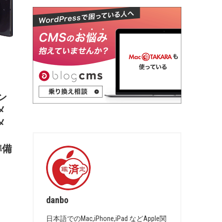
コン
メ
メ
準備
danbo
日本語でのMac,iPhone,iPad などApple関