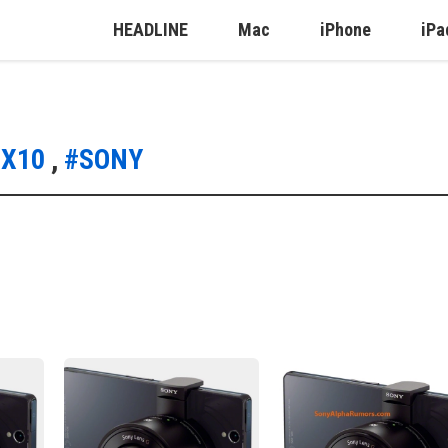
HEADLINE
Mac
iPhone
iPa
QX10
,
#SONY