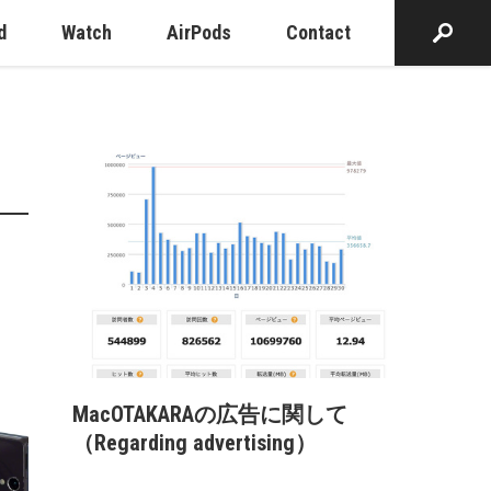
d
Watch
AirPods
Contact
MacOTAKARAの広告に関して
（Regarding advertising）