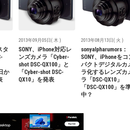
2013年09月05日( 木 )
2013年08月13日( 火 )
スタ
SONY、iPhone対応レ
sonyalpharumors：
-
ンズカメラ「Cyber-
SONY、iPhoneを
shot DSC-QX100」と
パクトデジタルカ
5日か
「Cyber-shot DSC-
ラ化するレンズカ
表
QX10」を発表
ラ「DSC-QX10」
「DSC-QX100」を
中？