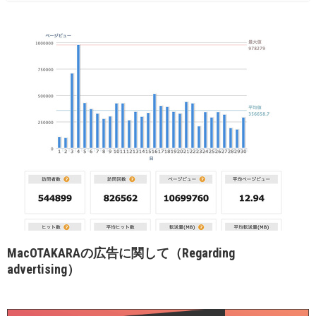
MacOTAKARAの広告に関して（Regarding
advertising）