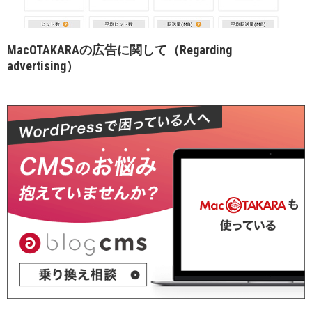
MacOTAKARAの広告に関して（Regarding
advertising）