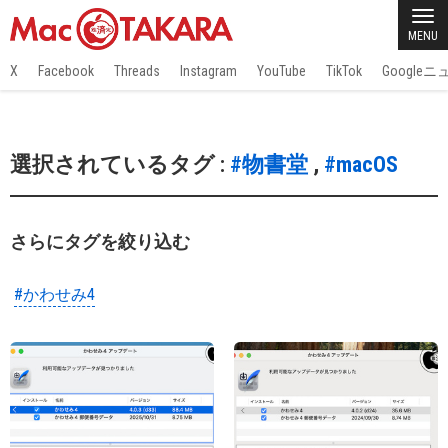
MENU
X
Facebook
Threads
Instagram
YouTube
TikTok
Google
選択されているタグ :
#物書堂
,
#macOS
さらにタグを絞り込む
#かわせみ4