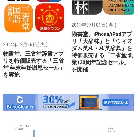
2011年07月01日( 金 )
物書堂、iPhone/iPadアプ
リ「大辞林」と「ウィズ
2014年12月16日( 火 )
ダム英和・和英辞典」を
物書堂、三省堂辞書アプ
特価販売する「三省堂 創
リを特価販売する「三省
業130周年記念セール」
堂 年末年始謝恩セール」
を開催
を実施