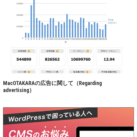
MacOTAKARAの広告に関して（Regarding
advertising）