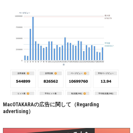
MacOTAKARAの広告に関して（Regarding
advertising）