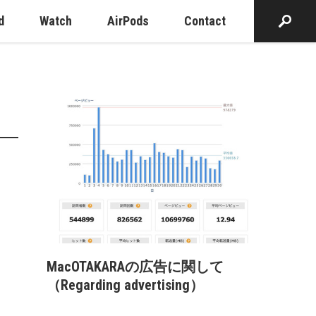
d
Watch
AirPods
Contact
MacOTAKARAの広告に関して
（Regarding advertising）