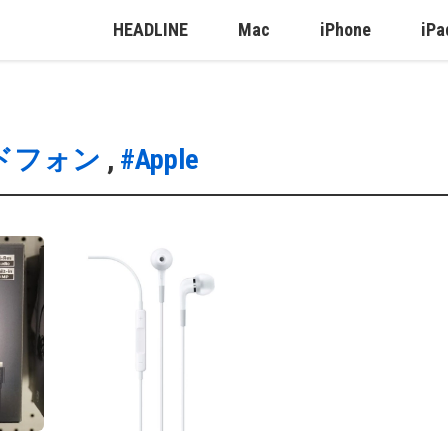
HEADLINE
Mac
iPhone
iPa
ドフォン
,
#Apple